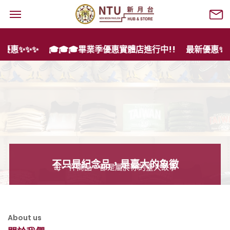
✨✨
🎓🎓🎓畢業季優惠實體店進行中!!
最新優惠✨✨✨
不只是紀念品，是臺大的象徵
每一件商品，都是屬於你的臺大故事
About us